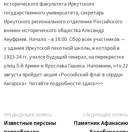
исторического факультета Иркутского
государственного университета, секретарь
Иркутского регионального отделения Российского
военно-исторического общества Алксандр
Ануфриев. Начало – в 18:00. Сбор всех участников —
у здания Иркутской пехотной школы, в которой в
1923-24 гг. учился будущий генерал, на перекрестке
улиц 5-й Армии и Ярослава Гашека. Напомним, что 22
августа пройдет акция «Российский флаг в сердце
Ангарска». Читайте подробности здесь>>>
Навигация
Предыдущая
С
ПРЕДЫДУЩАЯ ЗАПИСЬ
СЛЕДУЮЩАЯ ЗАПИСЬ
запись:
з
Известные персоны
Памятник Афанасию
по
попробовали
Белобородову