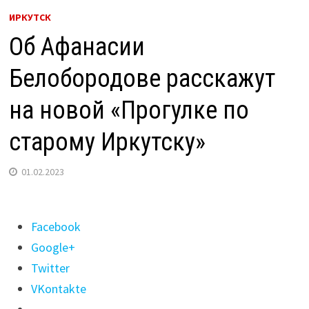
ИРКУТСК
Об Афанасии
Белобородове расскажут
на новой «Прогулке по
старому Иркутску»
01.02.2023
Поделиться
Facebook
"Об
Google+
Афанасии
Twitter
Белобородове
VKontakte
расскажут