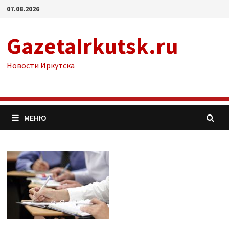
Перейти
07.08.2026
к
содержимому
GazetaIrkutsk.ru
Новости Иркутска
МЕНЮ