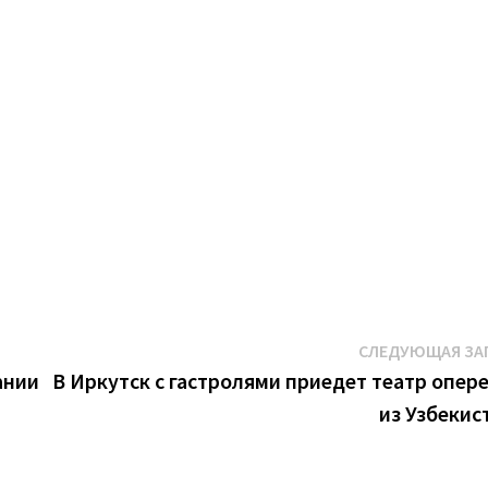
СЛЕДУЮЩАЯ ЗА
ании
В Иркутск с гастролями приедет театр опер
из Узбекис