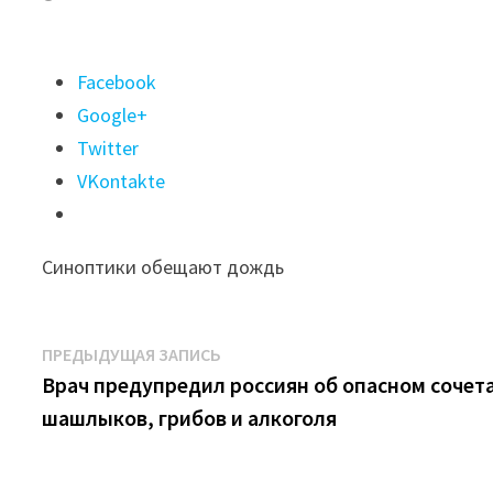
Поделиться
Facebook
"Ночью
Google+
0°С:
Twitter
прохладная
VKontakte
погода
ожидается
Синоптики обещают дождь
в
Иркутске
13
Навигация
Предыдущая
ПРЕДЫДУЩАЯ ЗАПИСЬ
мая"
запись:
Врач предупредил россиян об опасном сочет
по
шашлыков, грибов и алкоголя
записям