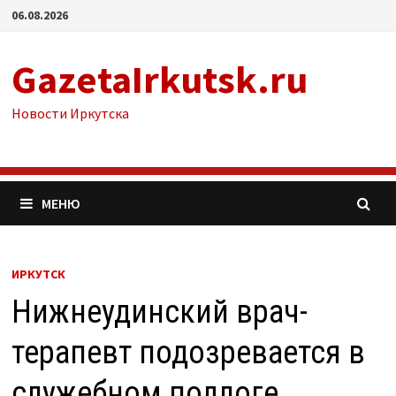
Перейти
06.08.2026
к
содержимому
GazetaIrkutsk.ru
Новости Иркутска
МЕНЮ
ИРКУТСК
Нижнеудинский врач-
терапевт подозревается в
служебном подлоге