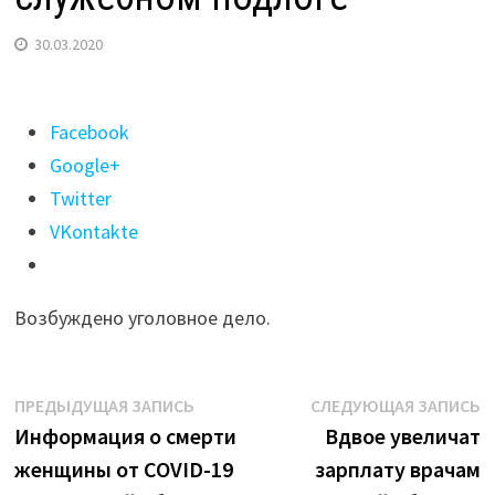
30.03.2020
Поделиться
Facebook
"Нижнеудинский
Google+
врач-
Twitter
терапевт
VKontakte
подозревается
в
Возбуждено уголовное дело.
служебном
подлоге"
Навигация
Предыдущая
С
ПРЕДЫДУЩАЯ ЗАПИСЬ
СЛЕДУЮЩАЯ ЗАПИСЬ
запись:
з
Информация о смерти
Вдвое увеличат
по
женщины от COVID-19
зарплату врачам
записям