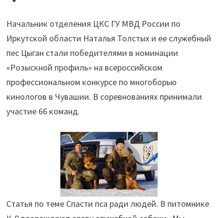
Цыган
Начальник отделения ЦКС ГУ МВД России по
победили
Иркутской области Наталья Толстых и ее служебный
в
пес Цыган стали победителями в номинации
чемпионате
«Розыскной профиль» на всероссийском
по
профессиональном конкурсе по многоборью
многоборью
кинологов в Чувашии. В соревнованиях принимали
кинологов"
участие 66 команд.
Статья по теме Спасти пса ради людей. В питомнике