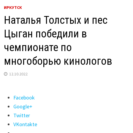
ИРКУТСК
Наталья Толстых и пес
Цыган победили в
чемпионате по
многоборью кинологов
12.10.2022
Поделиться
Facebook
"Наталья
Google+
Толстых
Twitter
и
VKontakte
пес