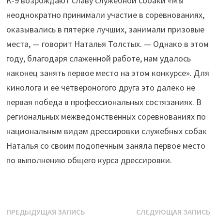
К-9 возрождают славу служебной собаки «Мы
неоднократно принимали участие в соревнованиях,
оказывались в пятерке лучших, занимали призовые
места, — говорит Наталья Толстых. — Однако в этом
году, благодаря слаженной работе, нам удалось
наконец занять первое место на этом конкурсе». Для
кинолога и ее четвероногого друга это далеко не
первая победа в профессиональных состязаниях. В
региональных межведомственных соревнованиях по
национальным видам дрессировки служебных собак
Наталья со своим подопечным заняла первое место
по выполнению общего курса дрессировки.
Навигация
Предыдущая
С
ПРЕДЫДУЩАЯ ЗАПИСЬ
СЛЕДУЮЩАЯ ЗАПИСЬ