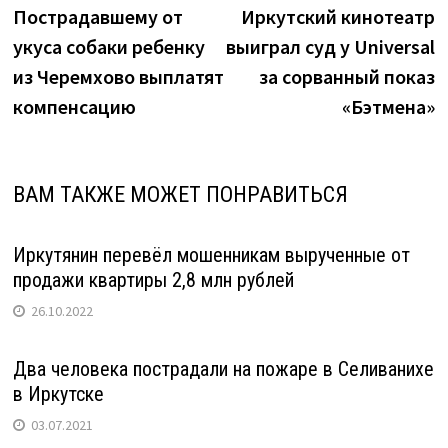
запись:
з
Пострадавшему от
Иркутский кинотеатр
по
укуса собаки ребенку
выиграл суд у Universal
записям
из Черемхово выплатят
за сорванный показ
компенсацию
«Бэтмена»
ВАМ ТАКЖЕ МОЖЕТ ПОНРАВИТЬСЯ
Иркутянин перевёл мошенникам вырученные от
продажи квартиры 2,8 млн рублей
26.10.2022
Два человека пострадали на пожаре в Селиванихе
в Иркутске
03.07.2021