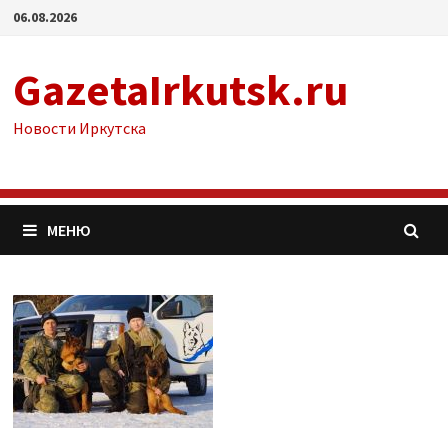
Перейти
06.08.2026
к
содержимому
GazetaIrkutsk.ru
Новости Иркутска
МЕНЮ