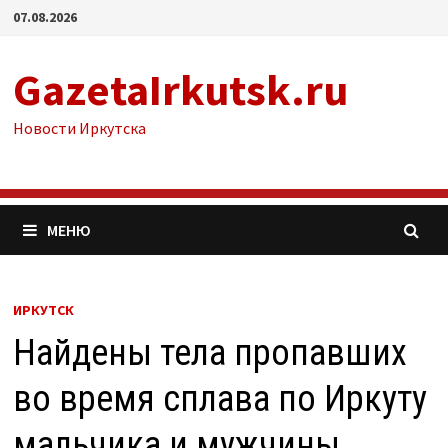
Перейти
07.08.2026
к
содержимому
GazetaIrkutsk.ru
Новости Иркутска
МЕНЮ
ИРКУТСК
Найдены тела пропавших
во время сплава по Иркуту
мальчика и мужчины