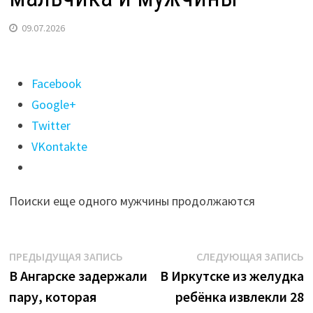
09.07.2026
Поделиться
Facebook
"Найдены
Google+
тела
Twitter
пропавших
VKontakte
во
время
Поиски еще одного мужчины продолжаются
сплава
по
Иркуту
Навигация
Предыдущая
С
ПРЕДЫДУЩАЯ ЗАПИСЬ
СЛЕДУЮЩАЯ ЗАПИСЬ
мальчика
запись:
з
В Ангарске задержали
В Иркутске из желудка
по
и
пару, которая
ребёнка извлекли 28
записям