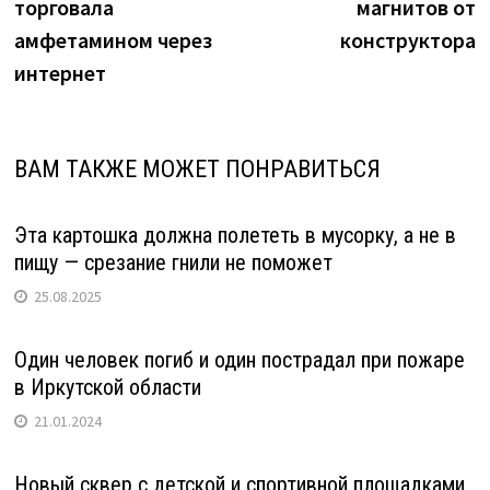
мужчины"
торговала
магнитов от
амфетамином через
конструктора
интернет
ВАМ ТАКЖЕ МОЖЕТ ПОНРАВИТЬСЯ
Эта картошка должна полететь в мусорку, а не в
пищу — срезание гнили не поможет
25.08.2025
Один человек погиб и один пострадал при пожаре
в Иркутской области
21.01.2024
Новый сквер с детской и спортивной площадками