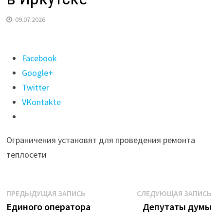
09.07.2026
Поделиться
Facebook
"На
Google+
неделю
Twitter
закроют
VKontakte
для
проезда
Ограничения установят для проведения ремонта
улицу
теплосети
Мелентьева
в
Иркутске"
Навигация
Предыдущая
С
ПРЕДЫДУЩАЯ ЗАПИСЬ
СЛЕДУЮЩАЯ ЗАПИСЬ
запись:
з
Единого оператора
Депутаты думы
по