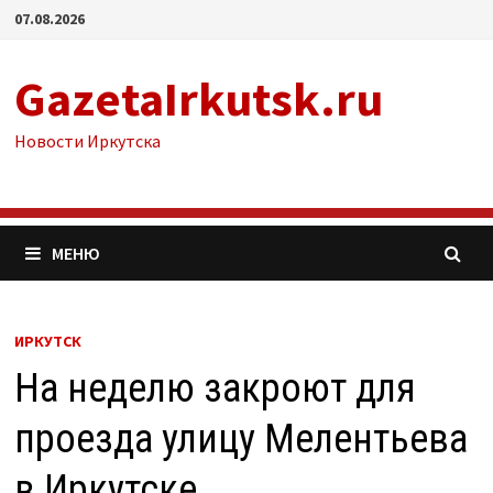
Перейти
07.08.2026
к
содержимому
GazetaIrkutsk.ru
Новости Иркутска
МЕНЮ
ИРКУТСК
На неделю закроют для
проезда улицу Мелентьева
в Иркутске