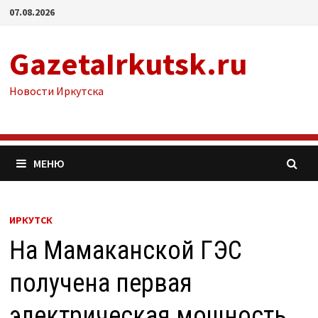
Перейти
07.08.2026
к
содержимому
GazetaIrkutsk.ru
Новости Иркутска
МЕНЮ
ИРКУТСК
На Мамаканской ГЭС
получена первая
электрическая мощность