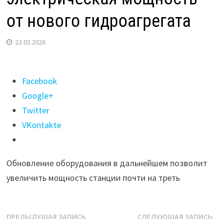
от нового гидроагрегата
22.02.2026
Поделиться
Facebook
"На
Google+
Мамаканской
Twitter
ГЭС
VKontakte
получена
первая
Обновление оборудования в дальнейшем позволит
электрическая
увеличить мощность станции почти на треть
мощность
от
нового
Навигация
Предыдущая
С
ПРЕДЫДУЩАЯ ЗАПИСЬ
СЛЕДУЮЩАЯ ЗАПИСЬ