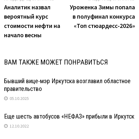
гидроагрегата"
запись:
з
Аналитик назвал
Уроженка Зимы попала
по
вероятный курс
в полуфинал конкурса
записям
стоимости нефти на
«Топ стюардесс-2026»
начало весны
ВАМ ТАКЖЕ МОЖЕТ ПОНРАВИТЬСЯ
Бывший вице-мэр Иркутска возглавил областное
правительство
05.10.2025
Еще шесть автобусов «НЕФАЗ» прибыли в Иркутск
12.10.2022