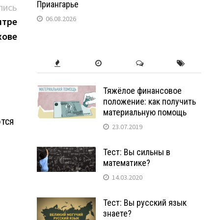
Приангарье
Следующая
ПИСЬ
06.08.2026
запись:
нтре
хове
Тяжёлое финансовое
положение: как получить
материальную помощь
ются
23.07.2019
Тест: Вы сильны в
математике?
14.03.2020
Тест: Вы русский язык
знаете?