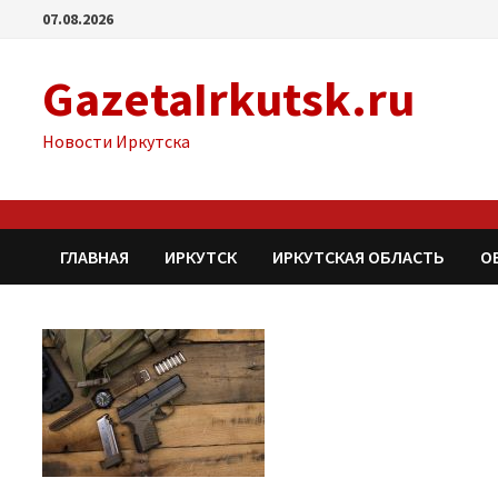
Перейти
07.08.2026
к
содержимому
GazetaIrkutsk.ru
Новости Иркутска
ГЛАВНАЯ
ИРКУТСК
ИРКУТСКАЯ ОБЛАСТЬ
О