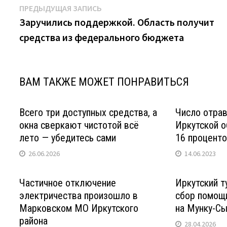
Навигация
Предыдущая
ПРЕДЫДУЩАЯ ЗАПИСЬ
запись:
Заручились поддержкой. Область получит
по
средства из федерального бюджета
записям
ВАМ ТАКЖЕ МОЖЕТ ПОНРАВИТЬСЯ
Всего три доступных средства, а
Число отрав
окна сверкают чистотой всё
Иркутской о
лето — убедитесь сами
16 процент
26.06.2026
14.06.2023
Частичное отключение
Иркутский т
электричества произошло в
сбор помощ
Марковском МО Иркутского
на Мунку-С
района
28.04.2026