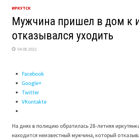
ИРКУТСК
Мужчина пришел в дом к и
отказывался уходить
04.08.2022
Поделиться
Facebook
"Мужчина
Google+
пришел
Twitter
в
VKontakte
дом
к
На днях в полицию обратилась 28-летняя иркутянка
иркутянке
находится неизвестный мужчина, который отказывае
и