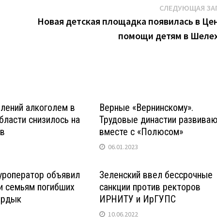
СЛЕДУЮЩАЯ ЗА
Новая детская площадка появилась в Це
помощи детям в Шеле
лений алкоголем в
Верные «Вернинскому».
бласти снизилось на
Трудовые династии развива
ов
вместе с «Полюсом»
06.01.2023
уроператор объявил
Зеленский ввел бессрочные
и семьям погибших
санкции против ректоров
ырдык
ИРНИТУ и ИрГУПС
10.06.2022