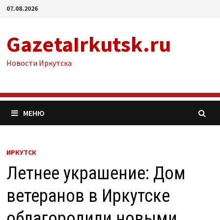
Перейти
07.08.2026
к
содержимому
GazetaIrkutsk.ru
Новости Иркутска
МЕНЮ
ИРКУТСК
Летнее украшение: Дом
ветеранов в Иркутске
облагородили новыми