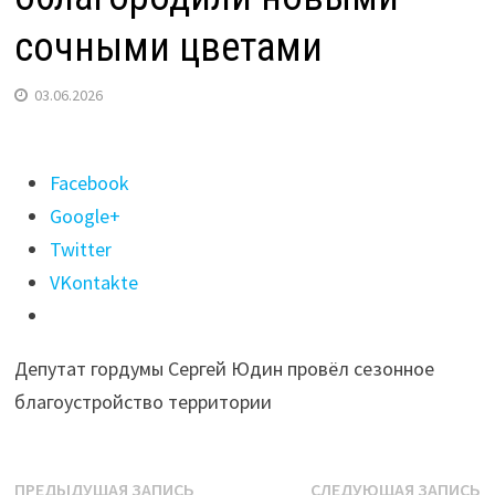
сочными цветами
03.06.2026
Поделиться
Facebook
"Летнее
Google+
украшение:
Twitter
Дом
VKontakte
ветеранов
в
Депутат гордумы Сергей Юдин провёл сезонное
Иркутске
благоустройство территории
облагородили
новыми
сочными
Навигация
Предыдущая
С
ПРЕДЫДУЩАЯ ЗАПИСЬ
СЛЕДУЮЩАЯ ЗАПИСЬ