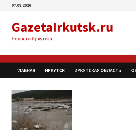
Перейти
07.08.2026
к
содержимому
GazetaIrkutsk.ru
Новости Иркутска
ГЛАВНАЯ
ИРКУТСК
ИРКУТСКАЯ ОБЛАСТЬ
О