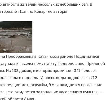
приятности жителям нескольких небольших сёл. В
ериале irk.aif.ru. Коварные заторы
ела Преображенка в Катангском районе Подниматься
одступала к населенному пункту Подволошино. Причиной
ю. Из 138 домов, в которых проживает 341 человек
вода зашла в подвалы. Уровень воды поднялся на 712
 информации метеослужбы, 9 мая ожидается повышение
-за чего ожидается затопление населенного пункта», —
кой области 8 мая.