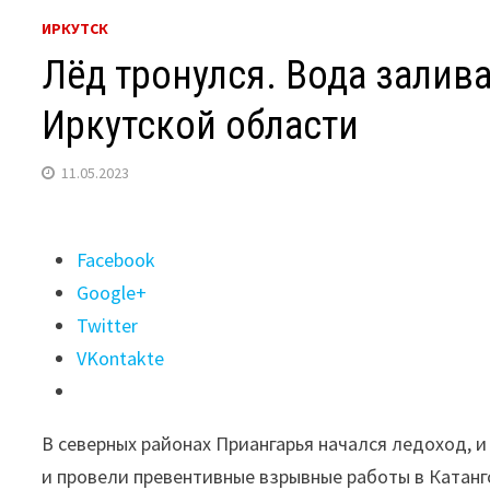
ИРКУТСК
Лёд тронулся. Вода залив
Иркутской области
11.05.2023
Поделиться
Facebook
"Лёд
Google+
тронулся.
Twitter
Вода
VKontakte
заливает
дома
В северных районах Приангарья начался ледоход, и 
и
и провели превентивные взрывные работы в Катанг
огороды