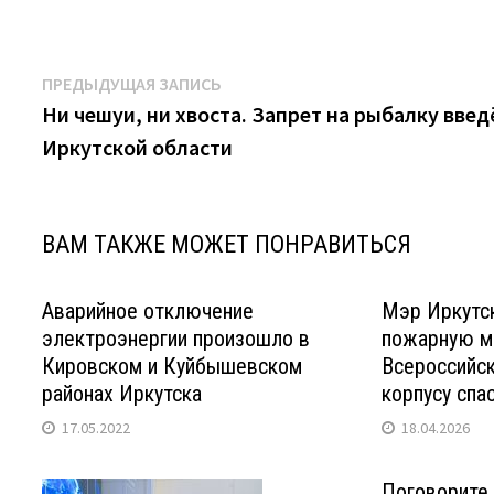
Навигация
Предыдущая
ПРЕДЫДУЩАЯ ЗАПИСЬ
запись:
Ни чешуи, ни хвоста. Запрет на рыбалку введ
по
Иркутской области
записям
ВАМ ТАКЖЕ МОЖЕТ ПОНРАВИТЬСЯ
Аварийное отключение
Мэр Иркутс
электроэнергии произошло в
пожарную м
Кировском и Куйбышевском
Всероссийс
районах Иркутска
корпусу спа
17.05.2022
18.04.2026
Поговорите 