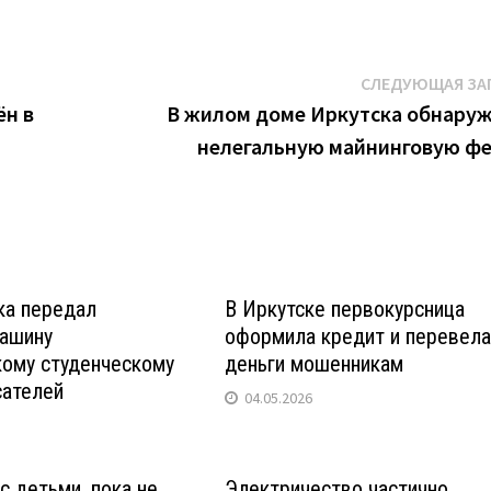
СЛЕДУЮЩАЯ ЗА
ён в
В жилом доме Иркутска обнару
нелегальную майнинговую ф
ка передал
В Иркутске первокурсница
ашину
оформила кредит и перевел
кому студенческому
деньги мошенникам
сателей
04.05.2026
с детьми, пока не
Электричество частично