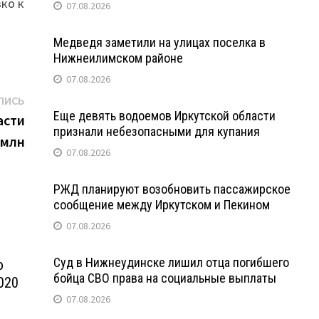
ко к
07.08.2026
Медведя заметили на улицах поселка в
Нижнеилимском районе
07.08.2026
Следующая
ПИСЬ
Еще девять водоемов Иркутской области
запись:
асти
признали небезопасными для купания
 млн
07.08.2026
РЖД планируют возобновить пассажирское
сообщение между Иркутском и Пекином
07.08.2026
Суд в Нижнеудинске лишил отца погибшего
о
бойца СВО права на социальные выплаты
020
07.08.2026