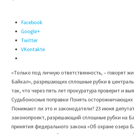
Поделиться
Facebook
"Кто
Google+
с
Twitter
топором
VKontakte
к
нам
«Только под личную ответственность, – говорят жи
придёт?
Байкал», разрешающих сплошные рубки в централь
Вокруг
так, что через пять лет прокуратура проверит и вы
Байкала
Судьбоносные поправки Понять осторожничающих с
хотят
Понимают ли это и законодатели? 23 июня депутаты
разрешить
законопроект, разрешающий сплошные рубки на Байк
сплошные
принятия федерального закона «Об охране озера Ба
рубки"