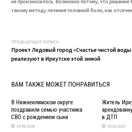
не произносилось. Возможно потому, что решение
такому методу лечения головной боли, как отсечен
Навигация
Предыдущая
ПРЕДЫДУЩАЯ ЗАПИСЬ
запись:
Проект Ледовый город «Счастье чистой воды
по
реализуют в Иркутске этой зимой
записям
ВАМ ТАКЖЕ МОЖЕТ ПОНРАВИТЬСЯ
В Нижнеилимском округе
Житель Ирку
поздравили семью участника
арендованну
СВО с рождением сына
в ДТП
19.06.2026
30.03.2023