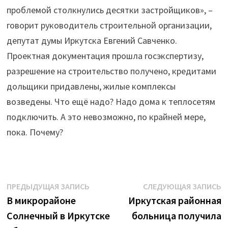
отоплению"
проблемой столкнулись десятки застройщиков», –
говорит руководитель строительной организации,
депутат думы Иркутска Евгений Савченко.
Проектная документация прошла госэкспертизу,
разрешение на строительство получено, кредитами
дольщики придавлены, жилые комплексы
возведены. Что ещё надо? Надо дома к теплосетям
подключить. А это невозможно, по крайней мере,
пока. Почему?
Навигация
Предыдущая
С
ПРЕДЫДУЩАЯ ЗАПИСЬ
СЛЕДУЮЩАЯ ЗАПИСЬ
запись:
з
В микрорайоне
Иркутская районная
по
Солнечный в Иркутске
больница получила
записям