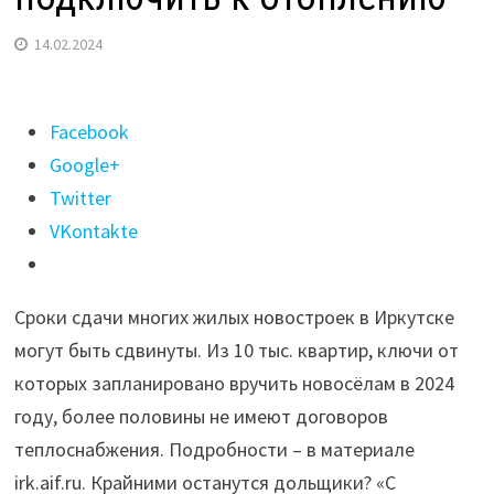
14.02.2024
Поделиться
Facebook
"Кто
Google+
крайний?
Twitter
5000
VKontakte
квартир
в
Сроки сдачи многих жилых новостроек в Иркутске
Иркутске
могут быть сдвинуты. Из 10 тыс. квартир, ключи от
не
которых запланировано вручить новосёлам в 2024
могут
году, более половины не имеют договоров
подключить
теплоснабжения. Подробности – в материале
к
irk.aif.ru. Крайними останутся дольщики? «С