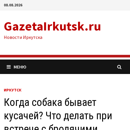
Перейти
08.08.2026
к
содержимому
GazetaIrkutsk.ru
Новости Иркутска
МЕНЮ
ИРКУТСК
Когда собака бывает
кусачей? Что делать при
встрече с бродячими