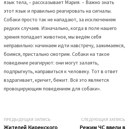
язык тела, – рассказывает Мария. – Важно знать
этот язык и правильно реагировать на сигналы.
Собаки просто так не нападают, за исключением
редких случаев. Изначально, когда в поле нашего
зрения попадает животное, мы ведём себя
неправильно: начинаем идти навстречу, зажимаемся,
боимся, пристально смотрим. Собаки на такое
поведение реагируют: они могут залаять,
подпрыгнуть, направиться к человеку. Тот в ответ
вздрагивает, кричит, бежит. Всё это является
провоцирующим поведением для собаки».
Навигация
Предыдущая
С
ПРЕДЫДУЩАЯ ЗАПИСЬ
СЛЕДУЮЩАЯ ЗАПИСЬ
запись:
з
Жителей Киренского
Режим ЧС ввели в