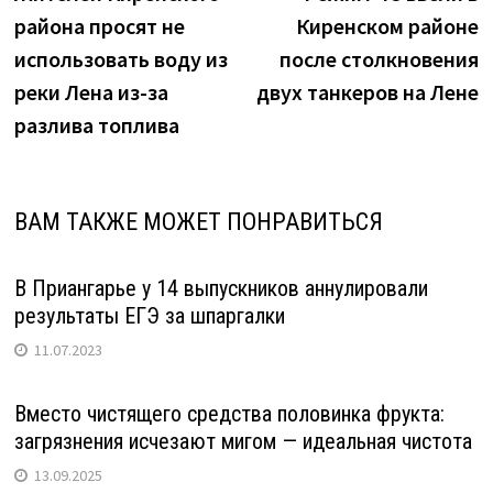
по
района просят не
Киренском районе
записям
использовать воду из
после столкновения
реки Лена из-за
двух танкеров на Лене
разлива топлива
ВАМ ТАКЖЕ МОЖЕТ ПОНРАВИТЬСЯ
В Приангарье у 14 выпускников аннулировали
результаты ЕГЭ за шпаргалки
11.07.2023
Вместо чистящего средства половинка фрукта:
загрязнения исчезают мигом — идеальная чистота
13.09.2025