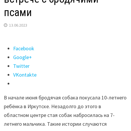
псами
13.06.2023
Поделиться
Facebook
"Когда
Google+
собака
Twitter
бывает
VKontakte
кусачей?
Что
В начале июня бродячая собака покусала 10-летнего
делать
ребёнка в Иркутске. Незадолго до этого в
при
областном центре стая собак набросилась на 7-
встрече
летнего мальчика. Такие истории случаются
с