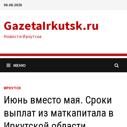
Перейти
06.08.2026
к
содержимому
GazetaIrkutsk.ru
Новости Иркутска
МЕНЮ
ИРКУТСК
Июнь вместо мая. Сроки
выплат из маткапитала в
Иркутской области