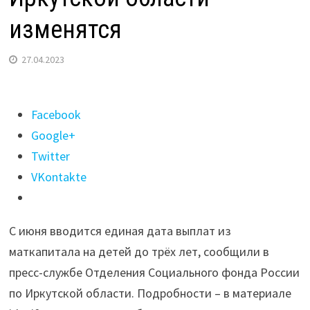
изменятся
27.04.2023
Поделиться
Facebook
"Июнь
Google+
вместо
Twitter
мая.
VKontakte
Сроки
выплат
С июня вводится единая дата выплат из
из
маткапитала на детей до трёх лет, сообщили в
маткапитала
пресс-службе Отделения Социального фонда России
в
по Иркутской области. Подробности – в материале
Иркутской