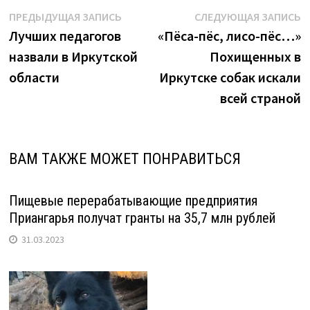
Навигация
Предыдущая
С
ПРЕДЫДУЩАЯ ЗАПИСЬ
СЛЕДУЮЩАЯ ЗАПИСЬ
запись:
з
Лучших педагогов
«Пёса-пёс, лисо-пёс…»
по
назвали в Иркутской
Похищенных в
записям
области
Иркутске собак искали
всей страной
ВАМ ТАКЖЕ МОЖЕТ ПОНРАВИТЬСЯ
Пищевые перерабатывающие предприятия
Приангарья получат гранты на 35,7 млн рублей
31.03.2023