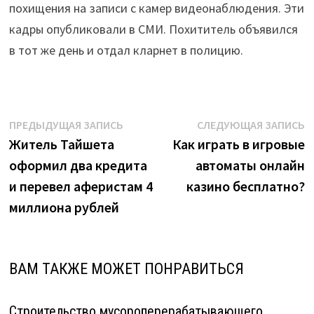
похищения на записи с камер видеонаблюдения. Эти
кадры опубликовали в СМИ. Похититель объявился
в тот же день и отдал кларнет в полицию.
Навигация
Предыдущая
С
ПРЕДЫДУЩАЯ ЗАПИСЬ
СЛЕДУЮЩАЯ ЗАПИСЬ
запись:
з
Житель Тайшета
Как играть в игровые
по
оформил два кредита
автоматы онлайн
записям
и перевел аферистам 4
казино бесплатно?
миллиона рублей
ВАМ ТАКЖЕ МОЖЕТ ПОНРАВИТЬСЯ
Строительство мусороперерабатывающего