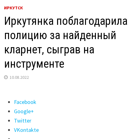
ИРКУТСК
Иркутянка поблагодарила
полицию за найденный
кларнет, сыграв на
инструменте
10.08.2022
Поделиться
Facebook
"Иркутянка
Google+
поблагодарила
Twitter
полицию
VKontakte
за