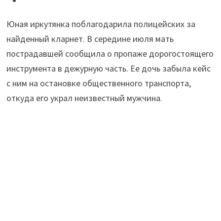
найденный
Юная иркутянка поблагодарила полицейских за
кларнет,
найденный кларнет. В середине июля мать
сыграв
пострадавшей сообщила о пропаже дорогостоящего
на
инструмента в дежурную часть. Ее дочь забыла кейс
инструменте"
с ним на остановке общественного транспорта,
откуда его украл неизвестный мужчина.