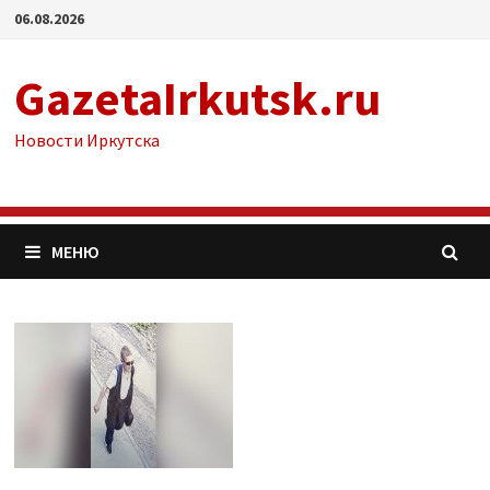
Перейти
06.08.2026
к
содержимому
GazetaIrkutsk.ru
Новости Иркутска
МЕНЮ