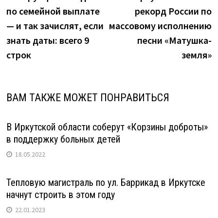
по
«Матушка
по семейной выплате
рекорд России по
записям
земля»"
— и так зачислят, если
массовому исполнению
знать даты: всего 9
песни «Матушка-
строк
земля»
ВАМ ТАКЖЕ МОЖЕТ ПОНРАВИТЬСЯ
В Иркутской области соберут «Корзины доброты»
в поддержку больных детей
18.05.2022
Тепловую магистраль по ул. Баррикад в Иркутске
начнут строить в этом году
22.01.2023