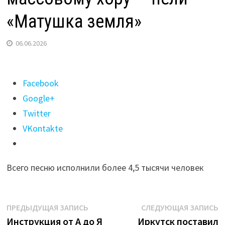
«Матушка земля»
06.06.2026
Поделиться
Facebook
"Иркутяне
Google+
установили
Twitter
рекорд
VKontakte
по
самому
Всего песню исполнили более 4,5 тысячи человек
массовому
хору
—
Навигация
Предыдущая
С
ПРЕДЫДУЩАЯ ЗАПИСЬ
СЛЕДУЮЩАЯ ЗАПИСЬ
пели
запись:
з
Инструкция от А до Я
Иркутск поставил