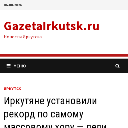
Перейти
06.08.2026
к
содержимому
GazetaIrkutsk.ru
Новости Иркутска
МЕНЮ
ИРКУТСК
Иркутяне установили
рекорд по самому
массовому хору — пели