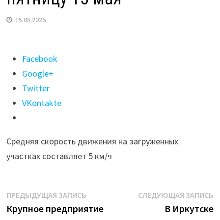
15.05.2026
Поделиться
Facebook
"Иркутск
Google+
сковали
Twitter
десятибалльные
VKontakte
пробки
в
Средняя скорость движения на загруженных
пятницу
участках составляет 5 км/ч
15
мая"
Навигация
Предыдущая
С
ПРЕДЫДУЩАЯ ЗАПИСЬ
СЛЕДУЮЩАЯ ЗАПИСЬ
запись:
з
Крупное предприятие
В Иркутске
по