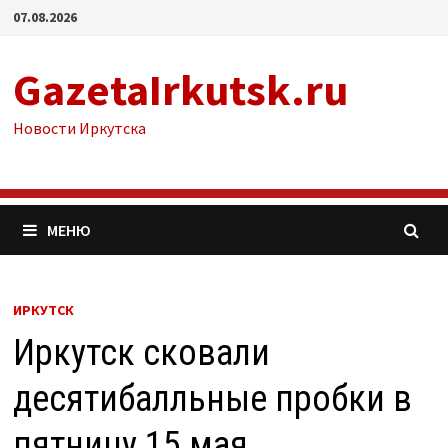
Перейти
07.08.2026
к
содержимому
GazetaIrkutsk.ru
Новости Иркутска
МЕНЮ
ИРКУТСК
Иркутск сковали
десятибалльные пробки в
пятницу 15 мая