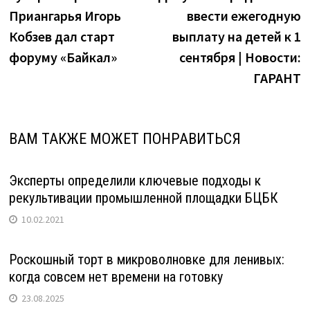
по
экономнее"
Приангарья Игорь
ввести ежегодную
записям
Кобзев дал старт
выплату на детей к 1
форуму «Байкал»
сентября | Новости:
ГАРАНТ
ВАМ ТАКЖЕ МОЖЕТ ПОНРАВИТЬСЯ
Эксперты определили ключевые подходы к
рекультивации промышленной площадки БЦБК
10.02.2021
Роскошный торт в микроволновке для ленивых:
когда совсем нет времени на готовку
23.08.2025