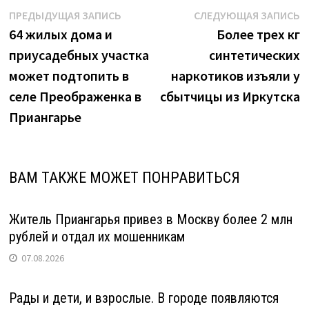
345
Навигация
Предыдущая
С
ПРЕДЫДУЩАЯ ЗАПИСЬ
СЛЕДУЮЩАЯ ЗАПИСЬ
тысяч
запись:
з
64 жилых дома и
Более трех кг
по
рублей"
приусадебных участка
синтетических
записям
может подтопить в
наркотиков изъяли у
селе Преображенка в
сбытчицы из Иркутска
Приангарье
ВАМ ТАКЖЕ МОЖЕТ ПОНРАВИТЬСЯ
Житель Приангарья привез в Москву более 2 млн
рублей и отдал их мошенникам
07.08.2026
Рады и дети, и взрослые. В городе появляются