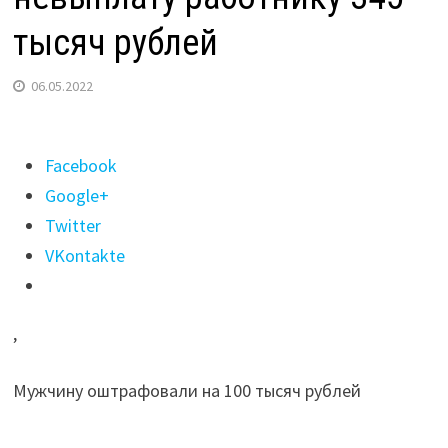
тысяч рублей
06.05.2022
Поделиться
Facebook
"Главу
Google+
охранного
Twitter
агентства
VKontakte
в
Иркутске
,
осудили
за
Мужчину оштрафовали на 100 тысяч рублей
невыплату
работнику