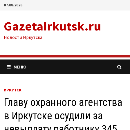
Перейти
07.08.2026
к
содержимому
GazetaIrkutsk.ru
Новости Иркутска
МЕНЮ
ИРКУТСК
Главу охранного агентства
в Иркутске осудили за
невыплату работнику 345