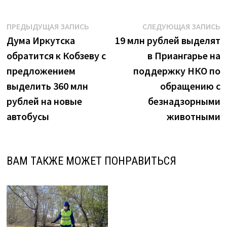
Иркутске
приговорили
Навигация
Предыдущая
С
ПРЕДЫДУЩАЯ ЗАПИСЬ
СЛЕДУЮЩАЯ ЗАПИСЬ
к
запись:
з
Дума Иркутска
19 млн рублей выделят
по
колонии"
обратится к Кобзеву с
в Приангарье на
записям
предложением
поддержку НКО по
выделить 360 млн
обращению с
рублей на новые
безнадзорными
автобусы
животными
ВАМ ТАКЖЕ МОЖЕТ ПОНРАВИТЬСЯ