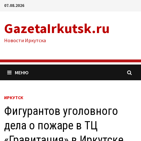
Перейти
07.08.2026
к
содержимому
GazetaIrkutsk.ru
Новости Иркутска
МЕНЮ
ИРКУТСК
Фигурантов уголовного
дела о пожаре в ТЦ
«Гравитация» в Иркутске