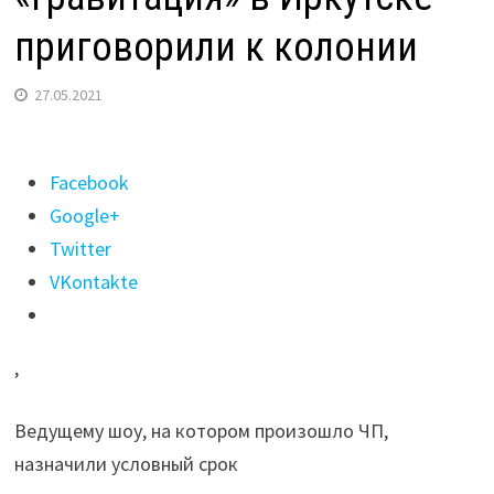
приговорили к колонии
27.05.2021
Поделиться
Facebook
"Фигурантов
Google+
уголовного
Twitter
дела
VKontakte
о
пожаре
,
в
ТЦ
Ведущему шоу, на котором произошло ЧП,
«Гравитация»
назначили условный срок
в