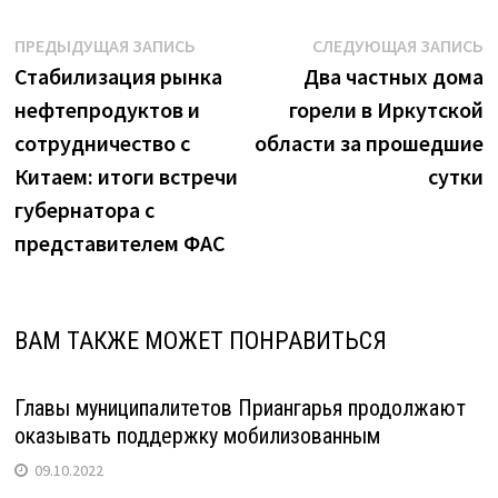
Навигация
Предыдущая
С
ПРЕДЫДУЩАЯ ЗАПИСЬ
СЛЕДУЮЩАЯ ЗАПИСЬ
запись:
з
Стабилизация рынка
Два частных дома
по
нефтепродуктов и
горели в Иркутской
записям
сотрудничество с
области за прошедшие
Китаем: итоги встречи
сутки
губернатора с
представителем ФАС
ВАМ ТАКЖЕ МОЖЕТ ПОНРАВИТЬСЯ
Главы муниципалитетов Приангарья продолжают
оказывать поддержку мобилизованным
09.10.2022