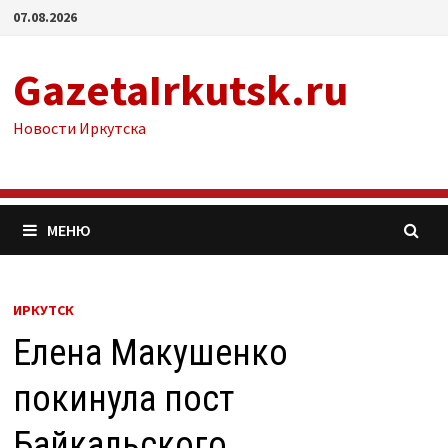
Перейти
07.08.2026
к
содержимому
GazetaIrkutsk.ru
Новости Иркутска
МЕНЮ
ИРКУТСК
Елена Макушенко
покинула пост
Байкальского