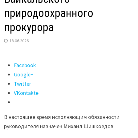
природоохранного
прокурора
18.06.2026
Поделиться
Facebook
"Елена
Google+
Макушенко
Twitter
покинула
VKontakte
пост
Байкальского
В настоящее время исполняющим обязанности
природоохранного
руководителя назначен Михаил Шишкоедов
прокурора"