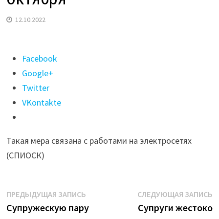
12.10.2022
Поделиться
Facebook
"Электричества
Google+
не
Twitter
будет
VKontakte
в
ряде
Такая мера связана с работами на электросетях
домов
(СПИОСК)
Иркутска
13
октября"
Навигация
Предыдущая
С
ПРЕДЫДУЩАЯ ЗАПИСЬ
СЛЕДУЮЩАЯ ЗАПИСЬ
запись:
з
Супружескую пару
Супруги жестоко
по