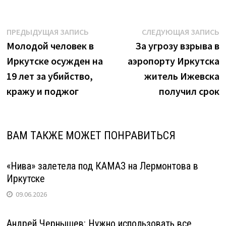
Навигация
Предыдущая
С
ПРЕДЫДУЩАЯ ЗАПИСЬ
СЛЕДУЮЩАЯ ЗАПИСЬ
запись:
з
Молодой человек в
За угрозу взрыва в
по
Иркутске осужден на
аэропорту Иркутска
записям
19 лет за убийство,
житель Ижевска
кражу и поджог
получил срок
ВАМ ТАКЖЕ МОЖЕТ ПОНРАВИТЬСЯ
«Нива» залетела под КАМАЗ на Лермонтова в
Иркутске
09.06.2026
Андрей Чернышев: Нужно использовать все