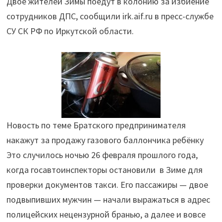
Двое жителей Зимы поедут в колонию за избиение
нападение
сотрудников ДПС, сообщили irk.aif.ru в пресс-службе
на
СУ СК РФ по Иркутской области.
госавтоинспекторов"
Новость по теме Братского предпринимателя
накажут за продажу газового баллончика ребёнку
Это случилось ночью 26 февраля прошлого года,
когда госавтоинспекторы остановили в Зиме для
проверки документов такси. Его пассажиры — двое
подвыпивших мужчин — начали выражаться в адрес
полицейских нецензурной бранью, а далее и вовсе