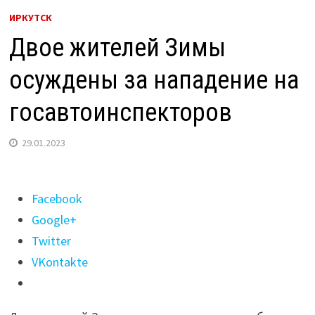
ИРКУТСК
Двое жителей Зимы
осуждены за нападение на
госавтоинспекторов
29.01.2023
Поделиться
Facebook
"Двое
Google+
жителей
Twitter
Зимы
VKontakte
осуждены
за