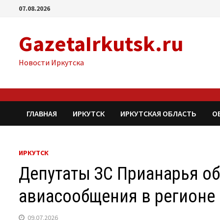
Перейти
07.08.2026
к
содержимому
GazetaIrkutsk.ru
Новости Иркутска
ГЛАВНАЯ
ИРКУТСК
ИРКУТСКАЯ ОБЛАСТЬ
О
ИРКУТСК
Депутаты ЗС Прианарья о
авиасообщения в регионе
09.07.2026