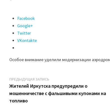
Поделиться
Facebook
"Депутаты
Google+
ЗС
Twitter
Прианарья
VKontakte
обсудили
вопросы
Особое внимание уделили модернизации аэродром
организации
авиасообщения
в
Навигация
Предыдущая
ПРЕДЫДУЩАЯ ЗАПИСЬ
регионе"
запись:
Жителей Иркутска предупредили о
по
мошенничестве с фальшивыми купонами на
записям
топливо