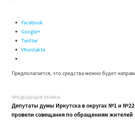
Поделиться
Facebook
"Депутаты
Google+
ГД
Twitter
получат
VKontakte
досрочные
премии
Предполагается, что средства можно будет направ
из
сэкономленных
средств
Навигация
Предыдущая
ПРЕДЫДУЩАЯ ЗАПИСЬ
бюджета"
запись:
Депутаты думы Иркутска в округах №1 и №22
по
провели совещания по обращениям жителей
записям