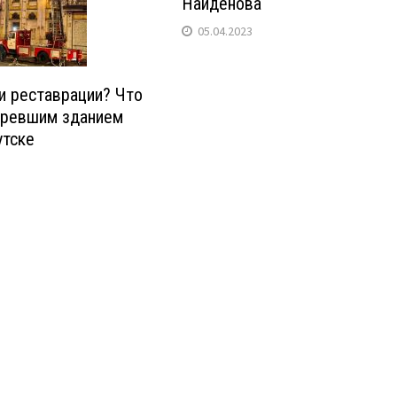
Найденова
05.04.2023
и реставрации? Что
оревшим зданием
утске