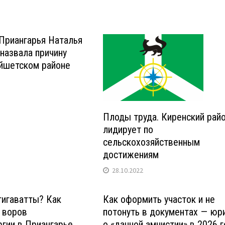
Приангарья Наталья
назвала причину
айшетском районе
Плоды труда. Киренский рай
лидирует по
сельскохозяйственным
достижениям
28.10.2022
гигаватты? Как
Как оформить участок и не
 воров
потонуть в документах — юр
гии в Приангарье
о «дачной амнистии» в 2026 г