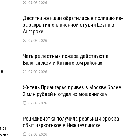
07.08.2026
Десятки женщин обратились в полицию из-
за закрытия оплаченной студии Levita в
Ангарске
07.08.2026
Четыре лестных пожара действуют в
Балаганском и Катангском районах
он
07.08.2026
Житель Приангарья привез в Москву более
2 млн рублей и отдал их мошенникам
07.08.2026
Рецидивистка получила реальный срок за
сбыт наркотиков в Нижнеудинске
ист
07.08.2026
оду