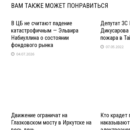
жителей"
ВАМ ТАКЖЕ МОЖЕТ ПОНРАВИТЬСЯ
В ЦБ не считают падение
Депутат ЗС 
катастрофичным — Эльвира
Дикусарова 
Набиуллина о состоянии
пожара в Т
фондового рынка
07.05.2022
04.07.2026
Движение ограничат на
Кто крадет 
Глазковском мосту в Иркутске на
наказывают
весь день
электроэнер