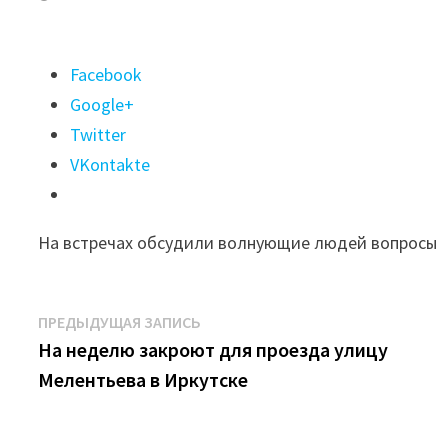
Поделиться
Facebook
"Депутаты
Google+
думы
Twitter
Иркутска
VKontakte
в
округах
На встречах обсудили волнующие людей вопросы
№1
и
№22
Навигация
Предыдущая
ПРЕДЫДУЩАЯ ЗАПИСЬ
провели
запись:
На неделю закроют для проезда улицу
по
совещания
Мелентьева в Иркутске
записям
по
обращениям