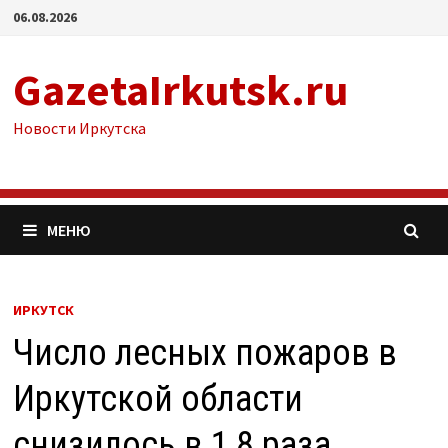
Перейти
06.08.2026
к
содержимому
GazetaIrkutsk.ru
Новости Иркутска
МЕНЮ
ИРКУТСК
Число лесных пожаров в
Иркутской области
снизилось в 1,8 раза