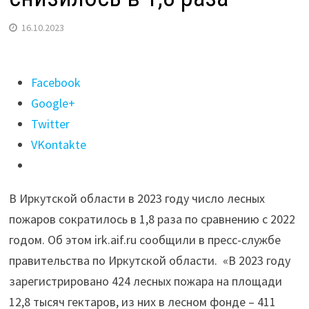
16.10.2023
Поделиться
Facebook
"Число
Google+
лесных
Twitter
пожаров
VKontakte
в
Иркутской
В Иркутской области в 2023 году число лесных
области
пожаров сократилось в 1,8 раза по сравнению с 2022
снизилось
годом. Об этом irk.aif.ru сообщили в пресс-службе
в
правительства по Иркутской области. «В 2023 году
1,8
зарегистрировано 424 лесных пожара на площади
раза"
12,8 тысяч гектаров, из них в лесном фонде – 411