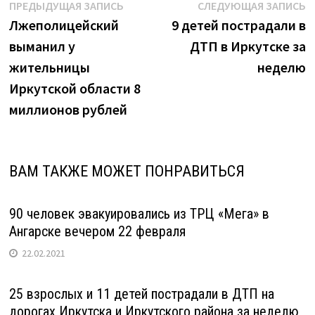
Навигация
Предыдущая
С
ПРЕДЫДУЩАЯ ЗАПИСЬ
СЛЕДУЮЩАЯ ЗАПИСЬ
запись:
з
Лжеполицейский
9 детей пострадали в
по
выманил у
ДТП в Иркутске за
записям
жительницы
неделю
Иркутской области 8
миллионов рублей
ВАМ ТАКЖЕ МОЖЕТ ПОНРАВИТЬСЯ
90 человек эвакуировались из ТРЦ «Мега» в
Ангарске вечером 22 февраля
22.02.2021
25 взрослых и 11 детей пострадали в ДТП на
дорогах Иркутска и Иркутского района за неделю