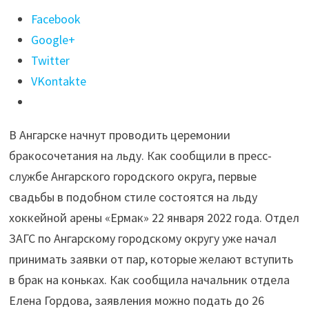
Поделиться
Facebook
"Церемонии
Google+
бракосочетания
Twitter
на
VKontakte
льду
будут
В Ангарске начнут проводить церемонии
проходить
бракосочетания на льду. Как сообщили в пресс-
в
службе Ангарского городского округа, первые
ангарском
свадьбы в подобном стиле состоятся на льду
дворце
хоккейной арены «Ермак» 22 января 2022 года. Отдел
«Ермак»"
ЗАГС по Ангарскому городскому округу уже начал
принимать заявки от пар, которые желают вступить
в брак на коньках. Как сообщила начальник отдела
Елена Гордова, заявления можно подать до 26