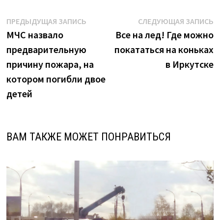
Навигация
Предыдущая
С
ПРЕДЫДУЩАЯ ЗАПИСЬ
СЛЕДУЮЩАЯ ЗАПИСЬ
запись:
з
МЧС назвало
Все на лед! Где можно
по
предварительную
покататься на коньках
записям
причину пожара, на
в Иркутске
котором погибли двое
детей
ВАМ ТАКЖЕ МОЖЕТ ПОНРАВИТЬСЯ