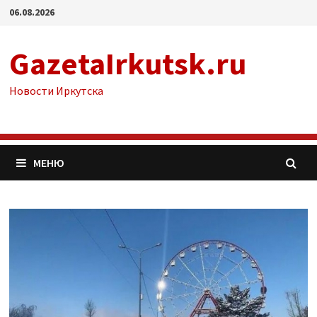
Перейти
06.08.2026
к
содержимому
GazetaIrkutsk.ru
Новости Иркутска
МЕНЮ