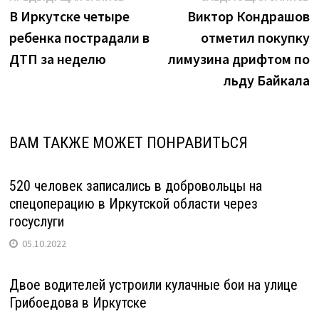
по
запись:
з
В Иркутске четыре
Виктор Кондрашов
по
Байкалу"
ребенка пострадали в
отметил покупку
записям
ДТП за неделю
лимузина дрифтом по
льду Байкала
ВАМ ТАКЖЕ МОЖЕТ ПОНРАВИТЬСЯ
520 человек записались в добровольцы на
спецоперацию в Иркутской области через
госуслуги
05.10.2022
Двое водителей устроили кулачные бои на улице
Грибоедова в Иркутске