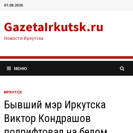
Перейти
07.08.2026
к
содержимому
GazetaIrkutsk.ru
Новости Иркутска
МЕНЮ
ИРКУТСК
Бывший мэр Иркутска
Виктор Кондрашов
подрифтовал на белом