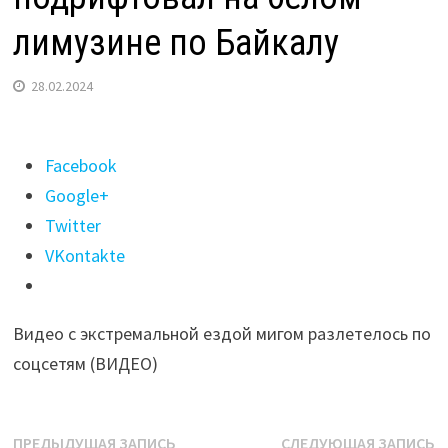
лимузине по Байкалу
28.02.2024
Поделиться
Facebook
"Бывший
Google+
мэр
Twitter
Иркутска
VKontakte
Виктор
Кондрашов
Видео с экстремальной ездой мигом разлетелось по
подрифтовал
соцсетям (ВИДЕО)
на
белом
лимузине
Навигация
Предыдущая
С
ПРЕДЫДУЩАЯ ЗАПИСЬ
СЛЕДУЮЩАЯ ЗАПИСЬ