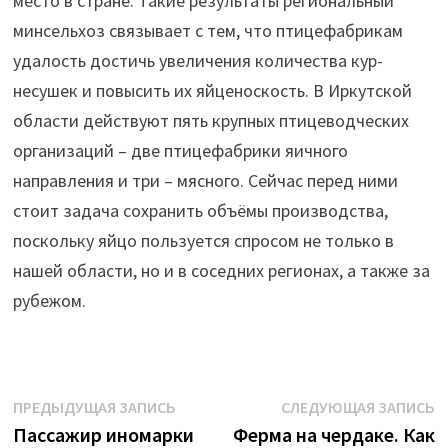
место в стране. Такие результаты региональный
минсельхоз связывает с тем, что птицефабрикам
удалость достичь увеличения количества кур-
несушек и повысить их яйценоскость. В Иркутской
области действуют пять крупных птицеводческих
организаций – две птицефабрики яичного
направления и три – мясного. Сейчас перед ними
стоит задача сохранить объёмы производства,
поскольку яйцо пользуется спросом не только в
нашей области, но и в соседних регионах, а также за
рубежом.
Навигация
Предыдущая
С
ПРЕДЫДУЩАЯ ЗАПИСЬ
СЛЕДУЮЩАЯ ЗАПИСЬ
запись:
з
Пассажир иномарки
Ферма на чердаке. Как