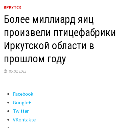
ИРКУТСК
Более миллиард яиц
произвели птицефабрики
Иркутской области в
прошлом году
05.02.2023
Поделиться
Facebook
"Более
Google+
миллиард
Twitter
яиц
VKontakte
произвели