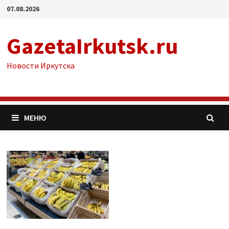
Перейти
07.08.2026
к
содержимому
GazetaIrkutsk.ru
Новости Иркутска
МЕНЮ