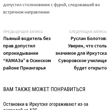
аварийной
допустил столкновение с фурой, следовавшей во
ситуации
встречном направлении
на
дороге"
Навигация
Предыдущая
С
ПРЕДЫДУЩАЯ ЗАПИСЬ
СЛЕДУЮЩАЯ ЗАПИСЬ
запись:
з
Пьяный водитель без
Руслан Болотов:
по
прав допустил
Уверен, что столь
записям
опрокидывание
значимое для Иркутска
“КАМАЗа” в Осинском
Суворовское училище
районе Приангарья
будет открыто
ВАМ ТАКЖЕ МОЖЕТ ПОНРАВИТЬСЯ
Остановки в Иркутске огораживают из-за