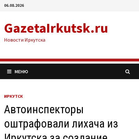
Перейти
06.08.2026
к
содержимому
GazetaIrkutsk.ru
Новости Иркутска
МЕНЮ
ИРКУТСК
Автоинспекторы
оштрафовали лихача из
Иркутска за создание