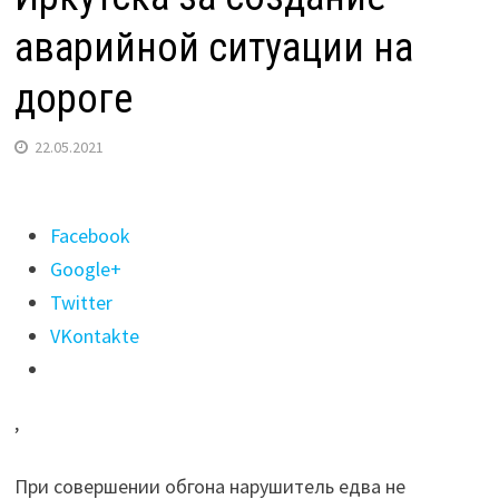
аварийной ситуации на
дороге
22.05.2021
Поделиться
Facebook
"Автоинспекторы
Google+
оштрафовали
Twitter
лихача
VKontakte
из
Иркутска
,
за
создание
При совершении обгона нарушитель едва не