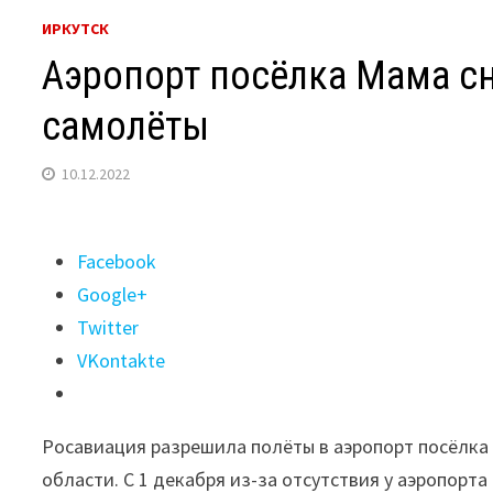
ИРКУТСК
Аэропорт посёлка Мама с
самолёты
10.12.2022
Поделиться
Facebook
"Аэропорт
Google+
посёлка
Twitter
Мама
VKontakte
снова
может
Росавиация разрешила полёты в аэропорт посёлка Ма
принимать
области. С 1 декабря из-за отсутствия у аэропорта
самолёты"