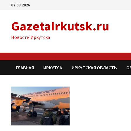
Перейти
07.08.2026
к
содержимому
GazetaIrkutsk.ru
Новости Иркутска
ГЛАВНАЯ
ИРКУТСК
ИРКУТСКАЯ ОБЛАСТЬ
О