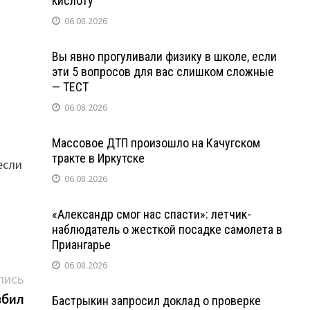
кислоту
06.08.2026
Вы явно прогуливали физику в школе, если
эти 5 вопросов для вас слишком сложные
— ТЕСТ
06.08.2026
Массовое ДТП произошло на Качугском
тракте в Иркутске
если
06.08.2026
«Александр смог нас спасти»: летчик-
наблюдатель о жесткой посадке самолета в
Приангарье
06.08.2026
Следующая
ПИСЬ
запись:
збил
Бастрыкин запросил доклад о проверке