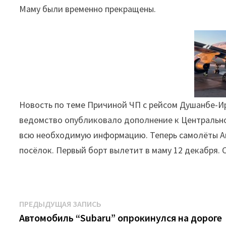
Маму были временно прекращены.
Новость по теме Причиной ЧП с рейсом Душанбе-Ирк
ведомство опубликовало дополнение к Центрально
всю необходимую информацию. Теперь самолёты Ан-
посёлок. Первый борт вылетит в маму 12 декабря. 
Навигация
Предыдущая
ПРЕДЫДУЩАЯ ЗАПИСЬ
запись:
Автомобиль “Subaru” опрокинулся на дороге
по