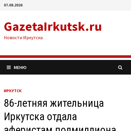
Перейти
07.08.2026
к
содержимому
GazetaIrkutsk.ru
Новости Иркутска
МЕНЮ
ИРКУТСК
86-летняя жительница
Иркутска отдала
аферистам полмиллиона