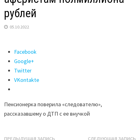
рублей
05.10.2022
Поделиться
Facebook
"86-
Google+
летняя
Twitter
жительница
VKontakte
Иркутска
отдала
Пенсионерка поверила «следователю»,
аферистам
рассказавшему о ДТП с ее внучкой
полмиллиона
рублей"
Навигация
Предыдущая
С
ПРЕДЫДУЩАЯ ЗАПИСЬ
СЛЕДУЮЩАЯ ЗАПИСЬ