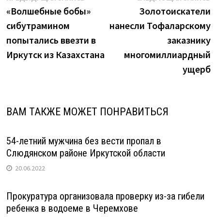
запись:
з
«Волшебные бобы»
Золотоискатели
по
сибутрамином
нанесли Тофаларскому
записям
попытались ввезти в
заказнику
Иркутск из Казахстана
многомиллиардный
ущерб
ВАМ ТАКЖЕ МОЖЕТ ПОНРАВИТЬСЯ
54-летний мужчина без вести пропал в
Слюдянском районе Иркутской области
20.06.2022
Прокуратура организовала проверку из-за гибели
ребенка в водоеме в Черемхове