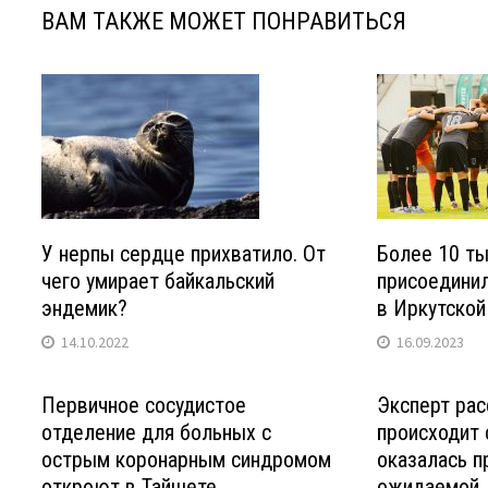
ВАМ ТАКЖЕ МОЖЕТ ПОНРАВИТЬСЯ
У нерпы сердце прихватило. От
Более 10 ты
чего умирает байкальский
присоединил
эндемик?
в Иркутской
14.10.2022
16.09.2023
Первичное сосудистое
Эксперт рас
отделение для больных с
происходит 
острым коронарным синдромом
оказалась 
откроют в Тайшете
ожидаемой