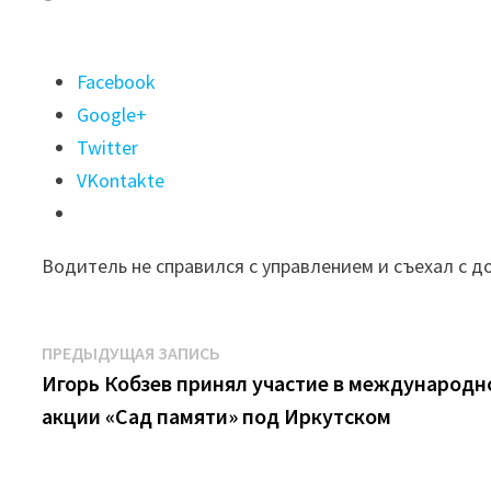
Поделиться
Facebook
"17-
Google+
летний
Twitter
юноша
VKontakte
погиб
в
Водитель не справился с управлением и съехал с д
ДТП
в
Казачинско-
Навигация
Предыдущая
ПРЕДЫДУЩАЯ ЗАПИСЬ
Ленском
запись:
Игорь Кобзев принял участие в международн
по
районе"
акции «Сад памяти» под Иркутском
записям