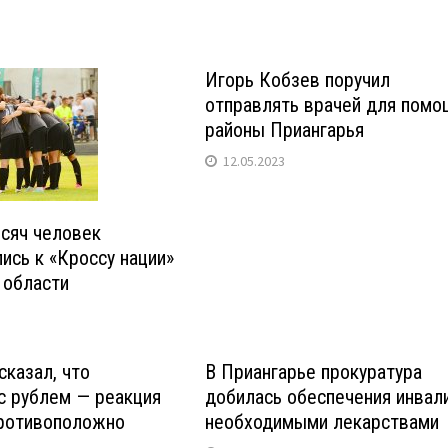
Игорь Кобзев поручил
отправлять врачей для помо
районы Приангарья
12.05.2023
сяч человек
ись к «Кроссу нации»
 области
сказал, что
В Приангарье прокуратура
с рублем — реакция
добилась обеспечения инвал
противоположно
необходимыми лекарствами