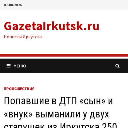
Перейти
07.08.2026
к
содержимому
GazetaIrkutsk.ru
Новости Иркутска
МЕНЮ
ПРОИСШЕСТВИЯ
Попавшие в ДТП «сын» и
«внук» выманили у двух
старушек из Иркутска 250