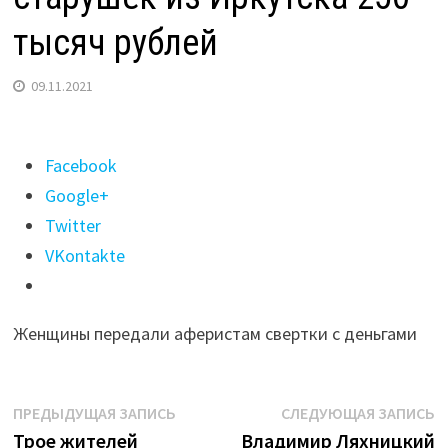
тысяч рублей
09.11.2021
Поделиться
Facebook
"Попавшие
Google+
в
Twitter
ДТП
VKontakte
«сын»
и
Женщины передали аферистам свертки с деньгами
«внук»
выманили
у
Навигация
Предыдущая
С
ПРЕДЫДУЩАЯ ЗАПИСЬ
СЛЕДУЮЩАЯ ЗАПИСЬ
двух
запись:
з
Трое жителей
Владимир Ляхницкий