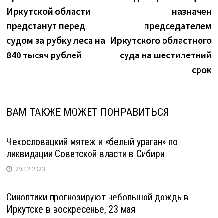
по
старушек
Иркутской области
назначен
записям
из
предстанут перед
председателем
Иркутска
судом за рубку леса на
Иркутского областного
250
840 тысяч рублей
суда на шестилетний
тысяч
срок
рублей"
ВАМ ТАКЖЕ МОЖЕТ ПОНРАВИТЬСЯ
Чехословацкий мятеж и «белый ураган» по
ликвидации Советской власти в Сибири
29.12.2023
Синоптики прогнозируют небольшой дождь в
Иркутске в воскресенье, 23 мая